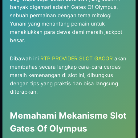
banyak digemari adalah Gates Of Olympus,
sebuah permainan dengan tema mitologi
Yunani yang menantang pemain untuk
menaklukkan para dewa demi meraih jackpot
besar.
Dibawah ini
RTP PROVIDER SLOT GACOR
akan
membahas secara lengkap cara-cara cerdas
meraih kemenangan di slot ini, dibungkus
dengan tips yang praktis dan bisa langsung
diterapkan.
Memahami Mekanisme Slot
Gates Of Olympus