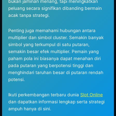
bukan jaminan menang, tapi meningkatkan
peluang secara signifikan dibanding bermain
acak tanpa strategi.
Penting juga memahami hubungan antara
multiplier dan simbol cluster. Semakin banyak
simbol yang terkumpul di satu putaran,
semakin besar efek multiplier. Pemain yang
paham pola ini biasanya dapat menahan diri
pada putaran yang berpotensi tinggi dan
menghindari taruhan besar di putaran rendah
potensi.
Ikuti perkembangan terbaru dunia
Slot Online
dan dapatkan informasi lengkap serta strategi
ampuh hanya di sini.