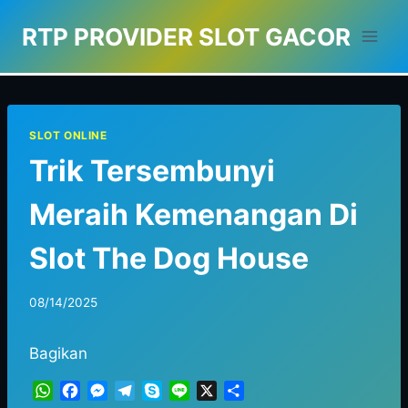
Skip
RTP PROVIDER SLOT GACOR
to
content
SLOT ONLINE
Trik Tersembunyi
Meraih Kemenangan Di
Slot The Dog House
08/14/2025
Bagikan
W
F
M
T
S
L
X
S