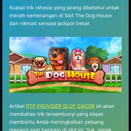
h
a
e
e
k
i
h
a
c
s
l
y
n
a
Kuasai trik rahasia yang jarang diketahui untuk
t
e
s
e
p
e
r
meraih kemenangan di Slot The Dog House
s
b
e
g
e
e
dan nikmati sensasi jackpot besar.
A
o
n
r
p
o
g
a
p
k
e
m
r
Artikel
RTP PROVIDER SLOT GACOR
ini akan
membahas trik tersembunyi yang dapat
membantu Anda meningkatkan peluang
menang saat bermain di slot ini. Yuk, simak