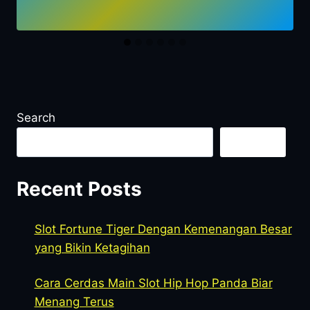
Search
Search
Recent Posts
Slot Fortune Tiger Dengan Kemenangan Besar
yang Bikin Ketagihan
Cara Cerdas Main Slot Hip Hop Panda Biar
Menang Terus