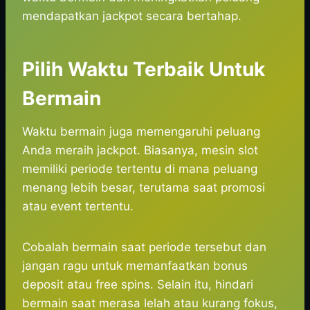
mendapatkan jackpot secara bertahap.
Pilih Waktu Terbaik Untuk
Bermain
Waktu bermain juga memengaruhi peluang
Anda meraih jackpot. Biasanya, mesin slot
memiliki periode tertentu di mana peluang
menang lebih besar, terutama saat promosi
atau event tertentu.
Cobalah bermain saat periode tersebut dan
jangan ragu untuk memanfaatkan bonus
deposit atau free spins. Selain itu, hindari
bermain saat merasa lelah atau kurang fokus,