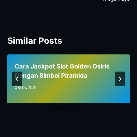
Similar Posts
Cara Jackpot Slot Golden Osiris
Dengan Simbol Piramida
08/13/2025