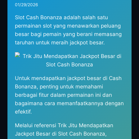
01/29/2026
Slot Cash Bonanza adalah salah satu
permainan slot yang menawarkan peluang
besar bagi pemain yang berani memasang
taruhan untuk meraih jackpot besar.
Untuk mendapatkan jackpot besar di Cash
Bonanza, penting untuk memahami
berbagai fitur dalam permainan ini dan
bagaimana cara memanfaatkannya dengan
efektif.
Melalui referensi Trik Jitu Mendapatkan
Jackpot Besar di Slot Cash Bonanza,