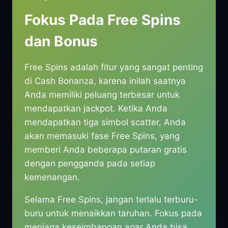
Fokus Pada Free Spins
dan Bonus
Free Spins adalah fitur yang sangat penting
di Cash Bonanza, karena inilah saatnya
Anda memiliki peluang terbesar untuk
mendapatkan jackpot. Ketika Anda
mendapatkan tiga simbol scatter, Anda
akan memasuki fase Free Spins, yang
memberi Anda beberapa putaran gratis
dengan pengganda pada setiap
kemenangan.
Selama Free Spins, jangan terlalu terburu-
buru untuk menaikkan taruhan. Fokus pada
menjaga keseimbangan agar Anda bisa