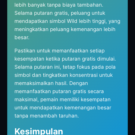
lebih banyak tanpa biaya tambahan.
Selama putaran gratis, peluang untuk
mendapatkan simbol Wild lebih tinggi, yang
meningkatkan peluang kemenangan lebih
besar.
Pastikan untuk memanfaatkan setiap
kesempatan ketika putaran gratis dimulai.
Selama putaran ini, tetap fokus pada pola
simbol dan tingkatkan konsentrasi untuk
memaksimalkan hasil. Dengan
memanfaatkan putaran gratis secara
maksimal, pemain memiliki kesempatan
untuk mendapatkan kemenangan besar
tanpa menambah taruhan.
Kesimpulan