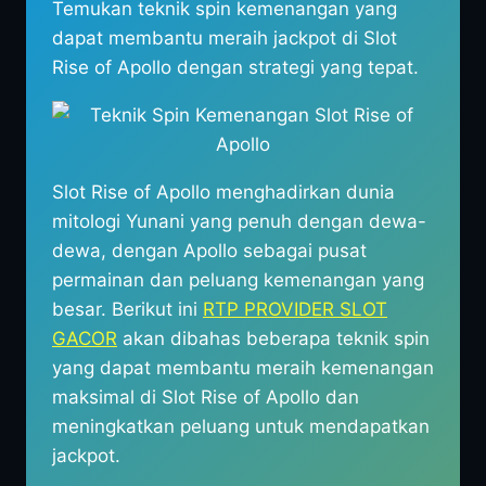
Temukan teknik spin kemenangan yang
dapat membantu meraih jackpot di Slot
Rise of Apollo dengan strategi yang tepat.
Slot Rise of Apollo menghadirkan dunia
mitologi Yunani yang penuh dengan dewa-
dewa, dengan Apollo sebagai pusat
permainan dan peluang kemenangan yang
besar. Berikut ini
RTP PROVIDER SLOT
GACOR
akan dibahas beberapa teknik spin
yang dapat membantu meraih kemenangan
maksimal di Slot Rise of Apollo dan
meningkatkan peluang untuk mendapatkan
jackpot.