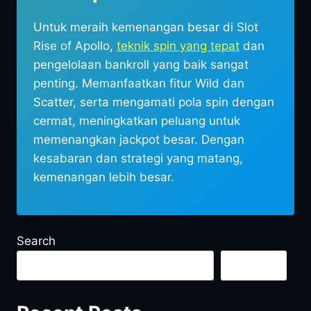
Untuk meraih kemenangan besar di Slot
Rise of Apollo,
teknik spin yang tepat
dan
pengelolaan bankroll yang baik sangat
penting. Memanfaatkan fitur Wild dan
Scatter, serta mengamati pola spin dengan
cermat, meningkatkan peluang untuk
memenangkan jackpot besar. Dengan
kesabaran dan strategi yang matang,
kemenangan lebih besar.
Search
Search