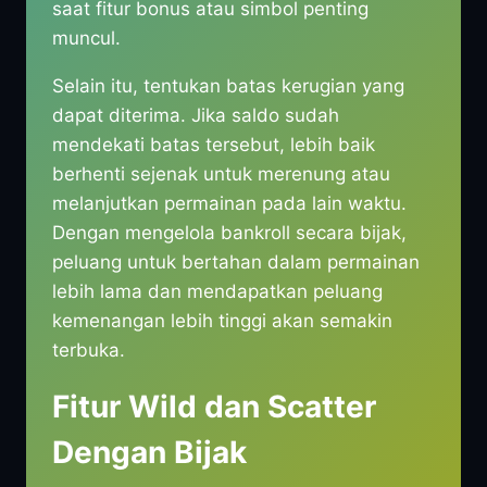
saat fitur bonus atau simbol penting
muncul.
Selain itu, tentukan batas kerugian yang
dapat diterima. Jika saldo sudah
mendekati batas tersebut, lebih baik
berhenti sejenak untuk merenung atau
melanjutkan permainan pada lain waktu.
Dengan mengelola bankroll secara bijak,
peluang untuk bertahan dalam permainan
lebih lama dan mendapatkan peluang
kemenangan lebih tinggi akan semakin
terbuka.
Fitur Wild dan Scatter
Dengan Bijak