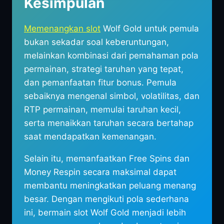
Kesimpulan
Memenangkan slot
Wolf Gold untuk pemula
bukan sekadar soal keberuntungan,
melainkan kombinasi dari pemahaman pola
permainan, strategi taruhan yang tepat,
dan pemanfaatan fitur bonus. Pemula
sebaiknya mengenal simbol, volatilitas, dan
RTP permainan, memulai taruhan kecil,
serta menaikkan taruhan secara bertahap
saat mendapatkan kemenangan.
Selain itu, memanfaatkan Free Spins dan
Money Respin secara maksimal dapat
membantu meningkatkan peluang menang
besar. Dengan mengikuti pola sederhana
ini, bermain slot Wolf Gold menjadi lebih