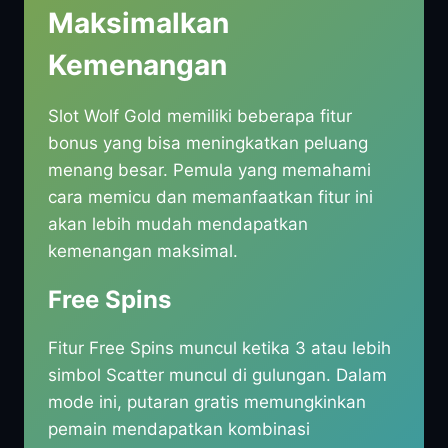
Maksimalkan
Kemenangan
Slot Wolf Gold memiliki beberapa fitur
bonus yang bisa meningkatkan peluang
menang besar. Pemula yang memahami
cara memicu dan memanfaatkan fitur ini
akan lebih mudah mendapatkan
kemenangan maksimal.
Free Spins
Fitur Free Spins muncul ketika 3 atau lebih
simbol Scatter muncul di gulungan. Dalam
mode ini, putaran gratis memungkinkan
pemain mendapatkan kombinasi