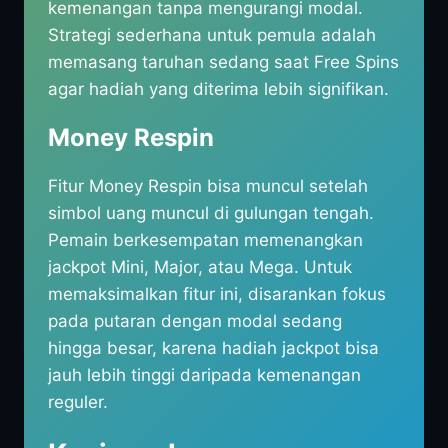
kemenangan tanpa mengurangi modal.
Strategi sederhana untuk pemula adalah
memasang taruhan sedang saat Free Spins
agar hadiah yang diterima lebih signifikan.
Money Respin
Fitur Money Respin bisa muncul setelah
simbol uang muncul di gulungan tengah.
Pemain berkesempatan memenangkan
jackpot Mini, Major, atau Mega. Untuk
memaksimalkan fitur ini, disarankan fokus
pada putaran dengan modal sedang
hingga besar, karena hadiah jackpot bisa
jauh lebih tinggi daripada kemenangan
reguler.