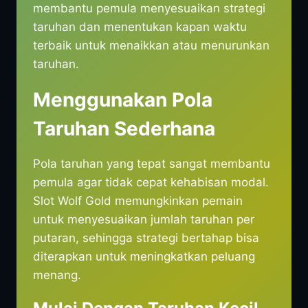
membantu pemula menyesuaikan strategi
taruhan dan menentukan kapan waktu
terbaik untuk menaikkan atau menurunkan
taruhan.
Menggunakan Pola
Taruhan Sederhana
Pola taruhan yang tepat sangat membantu
pemula agar tidak cepat kehabisan modal.
Slot Wolf Gold memungkinkan pemain
untuk menyesuaikan jumlah taruhan per
putaran, sehingga strategi bertahap bisa
diterapkan untuk meningkatkan peluang
menang.