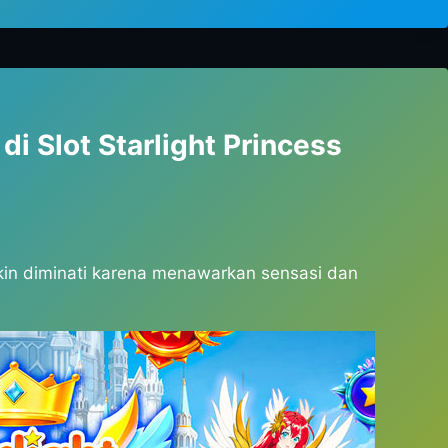
i Slot Starlight Princess
akin diminati karena menawarkan sensasi dan