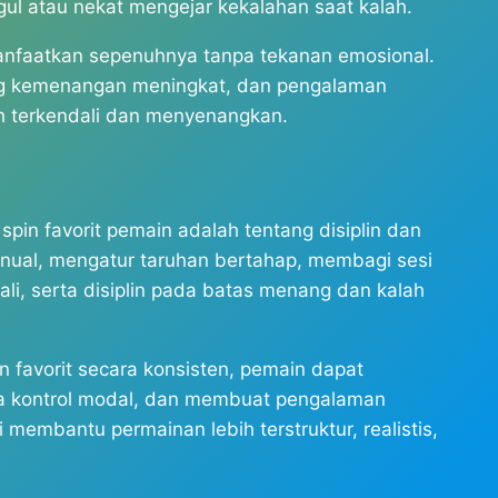
l atau nekat mengejar kekalahan saat kalah.
imanfaatkan sepenuhnya tanpa tekanan emosional.
ang kemenangan meningkat, dan pengalaman
ih terkendali dan menyenangkan.
pin favorit pemain adalah tentang disiplin dan
anual, mengatur taruhan bertahap, membagi sesi
i, serta disiplin pada batas menang dan kalah
favorit secara konsisten, pemain dapat
a kontrol modal, dan membuat pengalaman
membantu permainan lebih terstruktur, realistis,