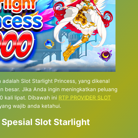
dalah Slot Starlight Princess, yang dikenal
n besar. Jika Anda ingin meningkatkan peluang
ali lipat. Dibawah ini
RTP PROVIDER SLOT
ang wajib anda ketahui.
pesial Slot Starlight