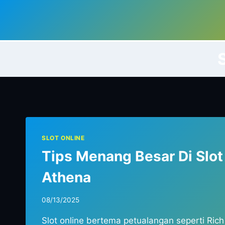
Skip
to
content
SLOT ONLINE
Tips Menang Besar Di Slot
Athena
08/13/2025
Slot online bertema petualangan seperti Ric