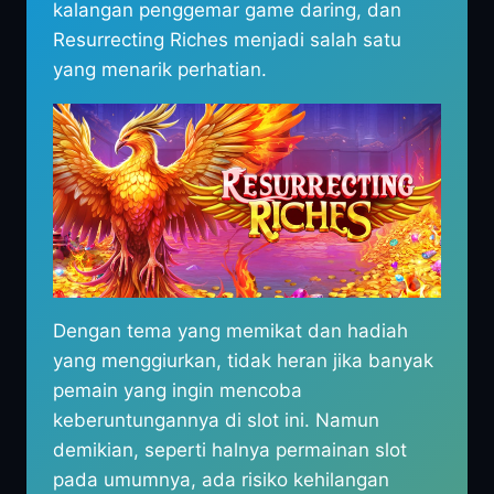
kalangan penggemar game daring, dan
Resurrecting Riches menjadi salah satu
yang menarik perhatian.
Dengan tema yang memikat dan hadiah
yang menggiurkan, tidak heran jika banyak
pemain yang ingin mencoba
keberuntungannya di slot ini. Namun
demikian, seperti halnya permainan slot
pada umumnya, ada risiko kehilangan