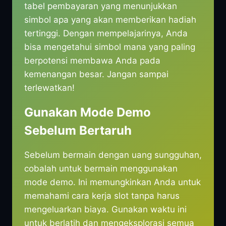
tabel pembayaran yang menunjukkan
simbol apa yang akan memberikan hadiah
tertinggi. Dengan mempelajarinya, Anda
bisa mengetahui simbol mana yang paling
berpotensi membawa Anda pada
kemenangan besar. Jangan sampai
terlewatkan!
Gunakan Mode Demo
Sebelum Bertaruh
Sebelum bermain dengan uang sungguhan,
cobalah untuk bermain menggunakan
mode demo. Ini memungkinkan Anda untuk
memahami cara kerja slot tanpa harus
mengeluarkan biaya. Gunakan waktu ini
untuk berlatih dan mengeksplorasi semua