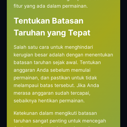
fitur yang ada dalam permainan.
Tentukan Batasan
Taruhan yang Tepat
Salah satu cara untuk menghindari
kerugian besar adalah dengan menentukan
batasan taruhan sejak awal. Tentukan
anggaran Anda sebelum memulai
permainan, dan pastikan untuk tidak
melampaui batas tersebut. Jika Anda
merasa anggaran sudah tercapai,
sebaiknya hentikan permainan.
Ketekunan dalam mengikuti batasan
taruhan sangat penting untuk mencegah