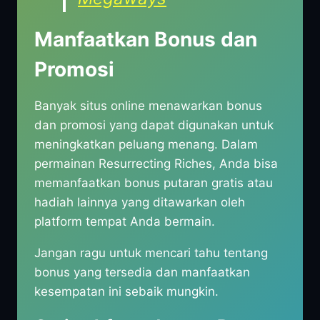
Manfaatkan Bonus dan
Promosi
Banyak situs online menawarkan bonus
dan promosi yang dapat digunakan untuk
meningkatkan peluang menang. Dalam
permainan Resurrecting Riches, Anda bisa
memanfaatkan bonus putaran gratis atau
hadiah lainnya yang ditawarkan oleh
platform tempat Anda bermain.
Jangan ragu untuk mencari tahu tentang
bonus yang tersedia dan manfaatkan
kesempatan ini sebaik mungkin.