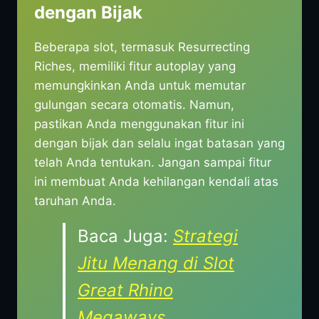
dengan Bijak
Beberapa slot, termasuk Resurrecting
Riches, memiliki fitur autoplay yang
memungkinkan Anda untuk memutar
gulungan secara otomatis. Namun,
pastikan Anda menggunakan fitur ini
dengan bijak dan selalu ingat batasan yang
telah Anda tentukan. Jangan sampai fitur
ini membuat Anda kehilangan kendali atas
taruhan Anda.
Baca Juga:
Strategi
Jitu Menang di Slot
Great Rhino
Megaways