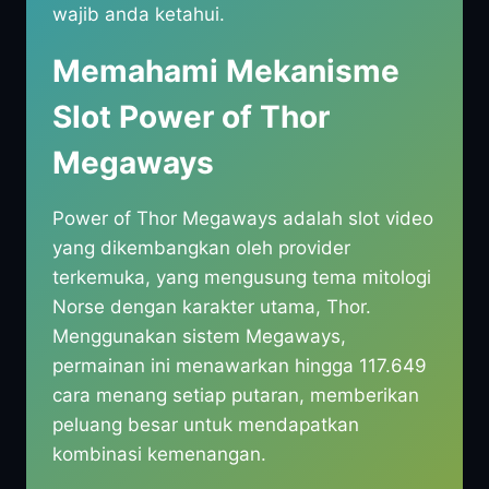
wajib anda ketahui.
Memahami Mekanisme
Slot Power of Thor
Megaways
Power of Thor Megaways adalah slot video
yang dikembangkan oleh provider
terkemuka, yang mengusung tema mitologi
Norse dengan karakter utama, Thor.
Menggunakan sistem Megaways,
permainan ini menawarkan hingga 117.649
cara menang setiap putaran, memberikan
peluang besar untuk mendapatkan
kombinasi kemenangan.