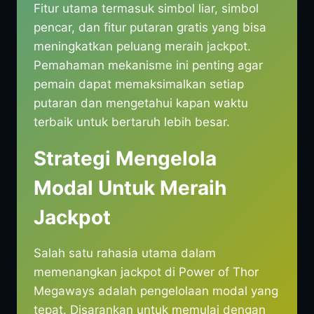
Fitur utama termasuk simbol liar, simbol
pencar, dan fitur putaran gratis yang bisa
meningkatkan peluang meraih jackpot.
Pemahaman mekanisme ini penting agar
pemain dapat memaksimalkan setiap
putaran dan mengetahui kapan waktu
terbaik untuk bertaruh lebih besar.
Strategi Mengelola
Modal Untuk Meraih
Jackpot
Salah satu rahasia utama dalam
memenangkan jackpot di Power of Thor
Megaways adalah pengelolaan modal yang
tepat. Disarankan untuk memulai dengan