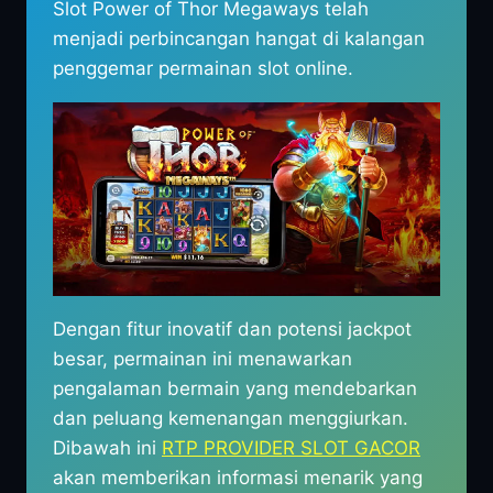
Slot Power of Thor Megaways telah
menjadi perbincangan hangat di kalangan
penggemar permainan slot online.
Dengan fitur inovatif dan potensi jackpot
besar, permainan ini menawarkan
pengalaman bermain yang mendebarkan
dan peluang kemenangan menggiurkan.
Dibawah ini
RTP PROVIDER SLOT GACOR
akan memberikan informasi menarik yang