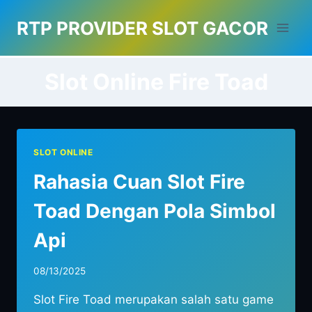
Skip
RTP PROVIDER SLOT GACOR
to
content
Slot Online Fire Toad
SLOT ONLINE
Rahasia Cuan Slot Fire
Toad Dengan Pola Simbol
Api
08/13/2025
Slot Fire Toad merupakan salah satu game