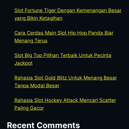
Slot Fortune Tiger Dengan Kemenangan Besar
yang Bikin Ketagihan
Cara Cerdas Main Slot Hip Hop Panda Biar
Menang Terus
Slot Big Top Pilihan Terbaik Untuk Pecinta
Jackpot
Rahasia Slot Gold Blitz Untuk Menang Besar
Tanpa Modal Besar
Rahasia Slot Hockey Attack Mencari Scatter
Paling Gacor
Recent Comments