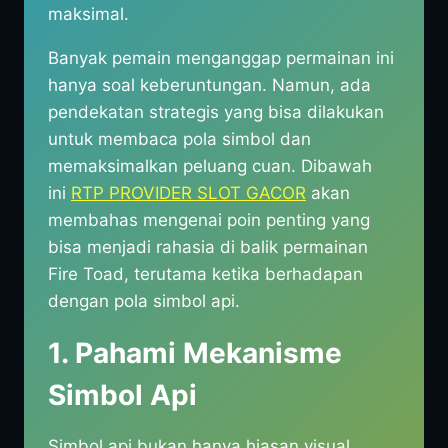
maksimal.
Banyak pemain menganggap permainan ini
hanya soal keberuntungan. Namun, ada
pendekatan strategis yang bisa dilakukan
untuk membaca pola simbol dan
memaksimalkan peluang cuan. Dibawah
ini
RTP PROVIDER SLOT GACOR
akan
membahas mengenai poin penting yang
bisa menjadi rahasia di balik permainan
Fire Toad, terutama ketika berhadapan
dengan pola simbol api.
1. Pahami Mekanisme
Simbol Api
Simbol api bukan hanya hiasan visual,