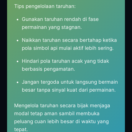
Tips pengelolaan taruhan:
Gunakan taruhan rendah di fase
permainan yang stagnan.
Naikkan taruhan secara bertahap ketika
pola simbol api mulai aktif lebih sering.
Hindari pola taruhan acak yang tidak
berbasis pengamatan.
Jangan tergoda untuk langsung bermain
besar tanpa sinyal kuat dari permainan.
Mengelola taruhan secara bijak menjaga
modal tetap aman sambil membuka
peluang cuan lebih besar di waktu yang
tepat.