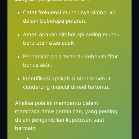
Catat frekuensi munculnya simbol api
dalam beberapa putaran.
Amati apakah simbol api sering muncul
berurutan atau acak.
Perhatikan pola tertentu sebelum fitur
bonus aktif.
Identifikasi apakah simbol tersebut
cenderung muncul di reel tertentu.
Analisa pola ini membantu dalam
membaca ritme permainan, yang penting
dalam pengambilan keputusan saat
bermain.