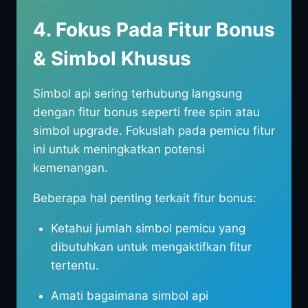
4. Fokus Pada Fitur Bonus
& Simbol Khusus
Simbol api sering terhubung langsung
dengan fitur bonus seperti free spin atau
simbol upgrade. Fokuslah pada pemicu fitur
ini untuk meningkatkan potensi
kemenangan.
Beberapa hal penting terkait fitur bonus:
Ketahui jumlah simbol pemicu yang
dibutuhkan untuk mengaktifkan fitur
tertentu.
Amati bagaimana simbol api