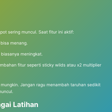
 sering muncul. Saat fitur ini aktif:
p bisa menang.
i biasanya meningkat.
ahan fitur seperti sticky wilds atau x2 multiplier
ing mungkin. Jangan ragu menambah taruhan sedikit
muncul.
ai Latihan