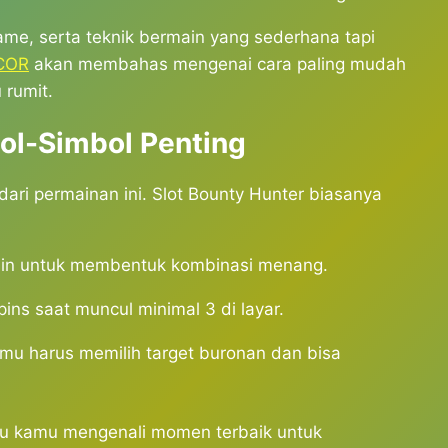
ame, serta teknik bermain yang sederhana tapi
COR
akan membahas mengenai cara paling mudah
 rumit.
bol-Simbol Penting
ari permainan ini. Slot Bounty Hunter biasanya
lain untuk membentuk kombinasi menang.
pins saat muncul minimal 3 di layar.
mu harus memilih target buronan dan bisa
ntu kamu mengenali momen terbaik untuk