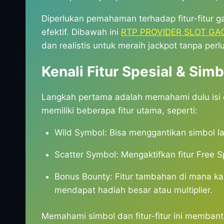
Diperlukan pemahaman terhadap fitur-fitur g
efektif. Dibawah ini
RTP PROVIDER SLOT GA
dan realistis untuk meraih jackpot tanpa perlu
Kenali Fitur Spesial & Sim
Langkah pertama adalah memahami dulu isi d
memiliki beberapa fitur utama, seperti:
Wild Symbol: Bisa menggantikan simbol 
Scatter Symbol: Mengaktifkan fitur Free S
Bonus Bounty: Fitur tambahan di mana ka
mendapat hadiah besar atau multiplier.
Memahami simbol dan fitur-fitur ini memba