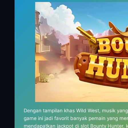
Dengan tampilan khas Wild West, musik yang 
game ini jadi favorit banyak pemain yang me
mendapatkan jackpot di slot Bounty Hunter, 