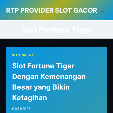
Skip
RTP PROVIDER SLOT GACOR
to
content
Slot Fortune Tiger
SLOT ONLINE
Slot Fortune Tiger
Dengan Kemenangan
Besar yang Bikin
Ketagihan
01/31/2026