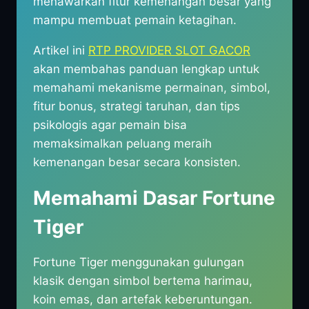
menawarkan fitur kemenangan besar yang
mampu membuat pemain ketagihan.
Artikel ini
RTP PROVIDER SLOT GACOR
akan membahas panduan lengkap untuk
memahami mekanisme permainan, simbol,
fitur bonus, strategi taruhan, dan tips
psikologis agar pemain bisa
memaksimalkan peluang meraih
kemenangan besar secara konsisten.
Memahami Dasar Fortune
Tiger
Fortune Tiger menggunakan gulungan
klasik dengan simbol bertema harimau,
koin emas, dan artefak keberuntungan.