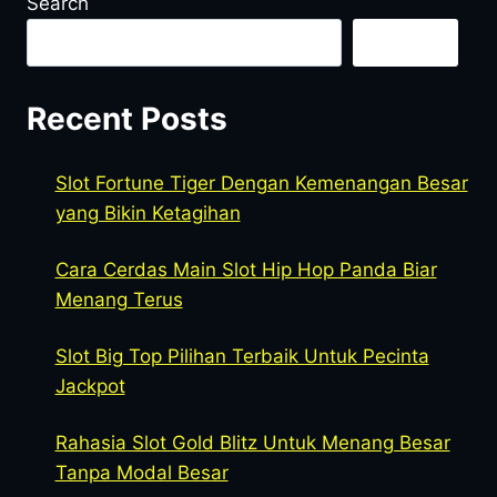
Search
Search
Recent Posts
Slot Fortune Tiger Dengan Kemenangan Besar
yang Bikin Ketagihan
Cara Cerdas Main Slot Hip Hop Panda Biar
Menang Terus
Slot Big Top Pilihan Terbaik Untuk Pecinta
Jackpot
Rahasia Slot Gold Blitz Untuk Menang Besar
Tanpa Modal Besar