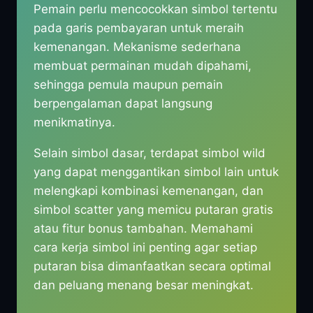
Pemain perlu mencocokkan simbol tertentu
pada garis pembayaran untuk meraih
kemenangan. Mekanisme sederhana
membuat permainan mudah dipahami,
sehingga pemula maupun pemain
berpengalaman dapat langsung
menikmatinya.
Selain simbol dasar, terdapat simbol wild
yang dapat menggantikan simbol lain untuk
melengkapi kombinasi kemenangan, dan
simbol scatter yang memicu putaran gratis
atau fitur bonus tambahan. Memahami
cara kerja simbol ini penting agar setiap
putaran bisa dimanfaatkan secara optimal
dan peluang menang besar meningkat.