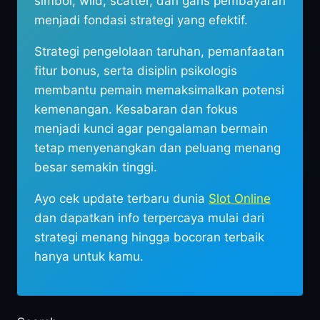
simbol, wild, scatter, dan garis pembayaran
menjadi fondasi strategi yang efektif.
Strategi pengelolaan taruhan, pemanfaatan
fitur bonus, serta disiplin psikologis
membantu pemain memaksimalkan potensi
kemenangan. Kesabaran dan fokus
menjadi kunci agar pengalaman bermain
tetap menyenangkan dan peluang menang
besar semakin tinggi.
Ayo cek update terbaru dunia
Slot Online
dan dapatkan info terpercaya mulai dari
strategi menang hingga bocoran terbaik
hanya untuk kamu.