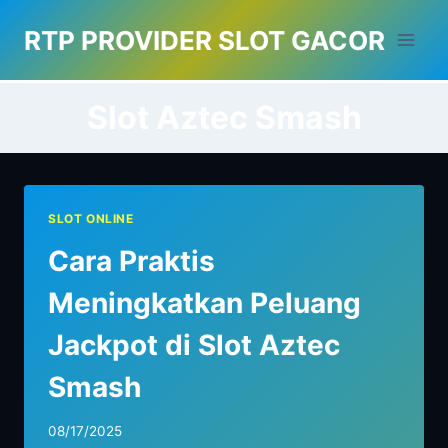
Skip
RTP PROVIDER SLOT GACOR
to
content
Slot Aztec Smash
SLOT ONLINE
Cara Praktis
Meningkatkan Peluang
Jackpot di Slot Aztec
Smash
08/17/2025