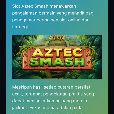
Slot Aztec Smash menawarkan
pengalaman bermain yang menarik bagi
penggemar permainan slot online dan
strategi.
Meskipun hasil setiap putaran bersifat
acak, terdapat pendekatan praktis yang
dapat meningkatkan peluang meraih
jackpot. Fokus utama adalah pada