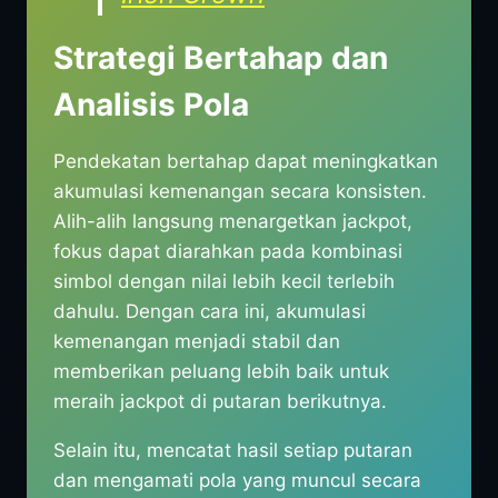
Strategi Bertahap dan
Analisis Pola
Pendekatan bertahap dapat meningkatkan
akumulasi kemenangan secara konsisten.
Alih-alih langsung menargetkan jackpot,
fokus dapat diarahkan pada kombinasi
simbol dengan nilai lebih kecil terlebih
dahulu. Dengan cara ini, akumulasi
kemenangan menjadi stabil dan
memberikan peluang lebih baik untuk
meraih jackpot di putaran berikutnya.
Selain itu, mencatat hasil setiap putaran
dan mengamati pola yang muncul secara