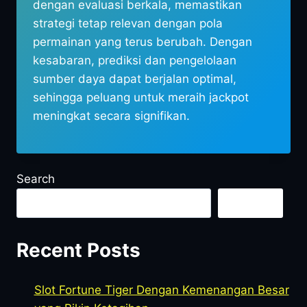
dengan evaluasi berkala, memastikan
strategi tetap relevan dengan pola
permainan yang terus berubah. Dengan
kesabaran, prediksi dan pengelolaan
sumber daya dapat berjalan optimal,
sehingga peluang untuk meraih jackpot
meningkat secara signifikan.
Search
Search
Recent Posts
Slot Fortune Tiger Dengan Kemenangan Besar