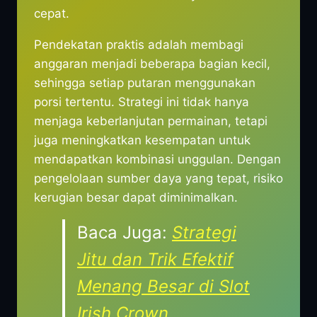
cepat.
Pendekatan praktis adalah membagi
anggaran menjadi beberapa bagian kecil,
sehingga setiap putaran menggunakan
porsi tertentu. Strategi ini tidak hanya
menjaga keberlanjutan permainan, tetapi
juga meningkatkan kesempatan untuk
mendapatkan kombinasi unggulan. Dengan
pengelolaan sumber daya yang tepat, risiko
kerugian besar dapat diminimalkan.
Baca Juga:
Strategi
Jitu dan Trik Efektif
Menang Besar di Slot
Irish Crown