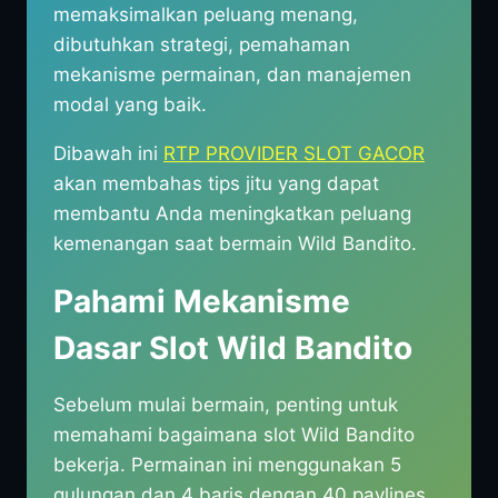
memaksimalkan peluang menang,
dibutuhkan strategi, pemahaman
mekanisme permainan, dan manajemen
modal yang baik.
Dibawah ini
RTP PROVIDER SLOT GACOR
akan membahas tips jitu yang dapat
membantu Anda meningkatkan peluang
kemenangan saat bermain Wild Bandito.
Pahami Mekanisme
Dasar Slot Wild Bandito
Sebelum mulai bermain, penting untuk
memahami bagaimana slot Wild Bandito
bekerja. Permainan ini menggunakan 5
gulungan dan 4 baris dengan 40 paylines