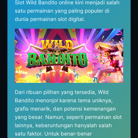
Slot Wild Bandito online kini menjadi salah
satu permainan yang paling populer di
dunia permainan slot digital.
Dari ribuan pilihan yang tersedia, Wild
Bandito menonjol karena tema uniknya,
grafis menarik, dan potensi kemenangan
yang besar. Namun, seperti permainan slot
lainnya, keberuntungan hanyalah salah
satu faktor. Untuk benar-benar