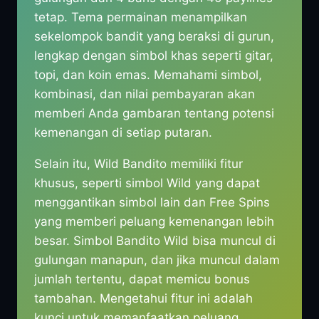
tetap. Tema permainan menampilkan
sekelompok bandit yang beraksi di gurun,
lengkap dengan simbol khas seperti gitar,
topi, dan koin emas. Memahami simbol,
kombinasi, dan nilai pembayaran akan
memberi Anda gambaran tentang potensi
kemenangan di setiap putaran.
Selain itu, Wild Bandito memiliki fitur
khusus, seperti simbol Wild yang dapat
menggantikan simbol lain dan Free Spins
yang memberi peluang kemenangan lebih
besar. Simbol Bandito Wild bisa muncul di
gulungan manapun, dan jika muncul dalam
jumlah tertentu, dapat memicu bonus
tambahan. Mengetahui fitur ini adalah
kunci untuk memanfaatkan peluang