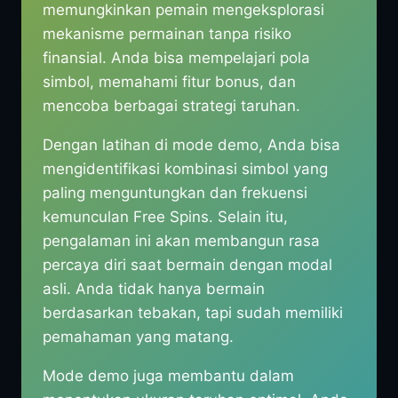
memungkinkan pemain mengeksplorasi
mekanisme permainan tanpa risiko
finansial. Anda bisa mempelajari pola
simbol, memahami fitur bonus, dan
mencoba berbagai strategi taruhan.
Dengan latihan di mode demo, Anda bisa
mengidentifikasi kombinasi simbol yang
paling menguntungkan dan frekuensi
kemunculan Free Spins. Selain itu,
pengalaman ini akan membangun rasa
percaya diri saat bermain dengan modal
asli. Anda tidak hanya bermain
berdasarkan tebakan, tapi sudah memiliki
pemahaman yang matang.
Mode demo juga membantu dalam