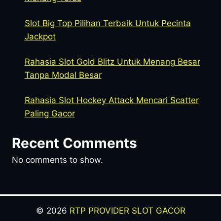
Slot Big Top Pilihan Terbaik Untuk Pecinta
Jackpot
Rahasia Slot Gold Blitz Untuk Menang Besar
Tanpa Modal Besar
Rahasia Slot Hockey Attack Mencari Scatter
Paling Gacor
Recent Comments
No comments to show.
© 2026
RTP PROVIDER SLOT GACOR