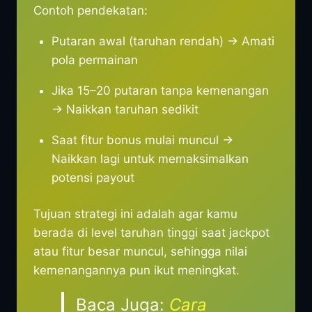
Contoh pendekatan:
Putaran awal (taruhan rendah) → Amati
pola permainan
Jika 15–20 putaran tanpa kemenangan
→ Naikkan taruhan sedikit
Saat fitur bonus mulai muncul →
Naikkan lagi untuk memaksimalkan
potensi payout
Tujuan strategi ini adalah agar kamu
berada di level taruhan tinggi saat jackpot
atau fitur besar muncul, sehingga nilai
kemenangannya pun ikut meningkat.
Baca Juga:
Cara