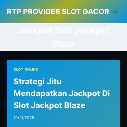
Skip
RTP PROVIDER SLOT GACOR
to
content
Jackpot Slot Jackpot
Blaze
SLOT ONLINE
Strategi Jitu
Mendapatkan Jackpot Di
Slot Jackpot Blaze
10/21/2025