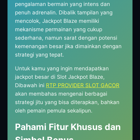
pengalaman bermain yang intens dan
penuh adrenalin. Dibalik tampilan yang
mencolok, Jackpot Blaze memiliki
mekanisme permainan yang cukup
sederhana, namun sarat dengan potensi
kemenangan besar jika dimainkan dengan
strategi yang tepat.
Untuk kamu yang ingin mendapatkan
jackpot besar di Slot Jackpot Blaze,
Dibawah ini
RTP PROVIDER SLOT GACOR
akan membahas mengenai berbagai
strategi jitu yang bisa diterapkan, bahkan
oleh pemain pemula sekalipun.
Pahami Fitur Khusus dan