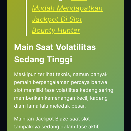
Mudah Mendapatkan
Jackpot Di Slot
Bounty Hunter
Main Saat Volatilitas
Sedang Tinggi
Meskipun terlihat teknis, namun banyak
pemain berpengalaman percaya bahwa
slot memiliki fase volatilitas kadang sering
memberikan kemenangan kecil, kadang
diam lama lalu meledak besar.
Mainkan Jackpot Blaze saat slot
tampaknya sedang dalam fase aktif,