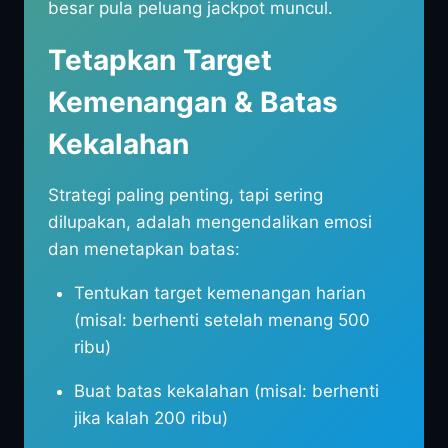
besar pula peluang jackpot muncul.
Tetapkan Target
Kemenangan & Batas
Kekalahan
Strategi paling penting, tapi sering
dilupakan, adalah mengendalikan emosi
dan menetapkan batas:
Tentukan target kemenangan harian
(misal: berhenti setelah menang 500
ribu)
Buat batas kekalahan (misal: berhenti
jika kalah 200 ribu)