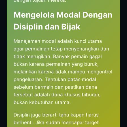
dengan tujuan mereka.
Mengelola Modal Dengan
Disiplin dan Bijak
Manajemen modal adalah kunci utama
agar permainan tetap menyenangkan dan
tidak merugikan. Banyak pemain gagal
bukan karena permainan yang buruk,
melainkan karena tidak mampu mengontrol
pengeluaran. Tentukan batas modal
sebelum bermain dan pastikan dana
tersebut adalah dana khusus hiburan,
bukan kebutuhan utama.
Disiplin juga berarti tahu kapan harus
berhenti. Jika sudah mencapai target