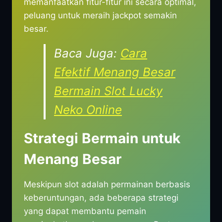
memanfaatkan fitur-fitur ini secara optimal,
peluang untuk meraih jackpot semakin
besar.
Baca Juga:
Cara
Efektif Menang Besar
Bermain Slot Lucky
Neko Online
Strategi Bermain untuk
Menang Besar
Meskipun slot adalah permainan berbasis
keberuntungan, ada beberapa strategi
yang dapat membantu pemain