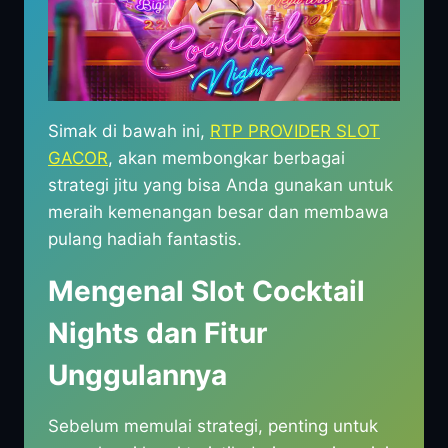
Simak di bawah ini,
RTP PROVIDER SLOT
GACOR
, akan membongkar berbagai
strategi jitu yang bisa Anda gunakan untuk
meraih kemenangan besar dan membawa
pulang hadiah fantastis.
Mengenal Slot Cocktail
Nights dan Fitur
Unggulannya
Sebelum memulai strategi, penting untuk