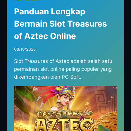
Panduan Lengkap
Bermain Slot Treasures
of Aztec Online
08/16/2025
Slot Treasures of Aztec adalah salah satu
permainan slot online paling populer yang
dikembangkan oleh PG Soft.