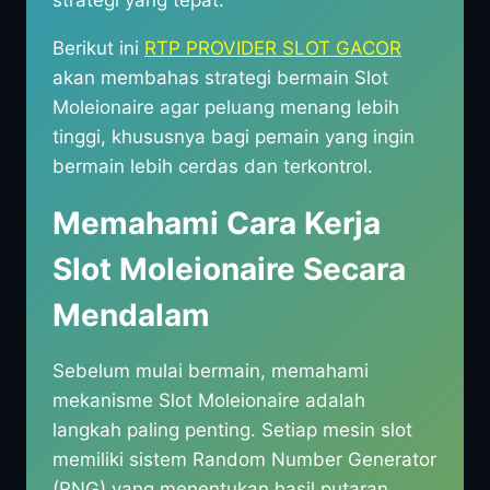
strategi yang tepat.
Berikut ini
RTP PROVIDER SLOT GACOR
akan membahas strategi bermain Slot
Moleionaire agar peluang menang lebih
tinggi, khususnya bagi pemain yang ingin
bermain lebih cerdas dan terkontrol.
Memahami Cara Kerja
Slot Moleionaire Secara
Mendalam
Sebelum mulai bermain, memahami
mekanisme Slot Moleionaire adalah
langkah paling penting. Setiap mesin slot
memiliki sistem Random Number Generator
(RNG) yang menentukan hasil putaran