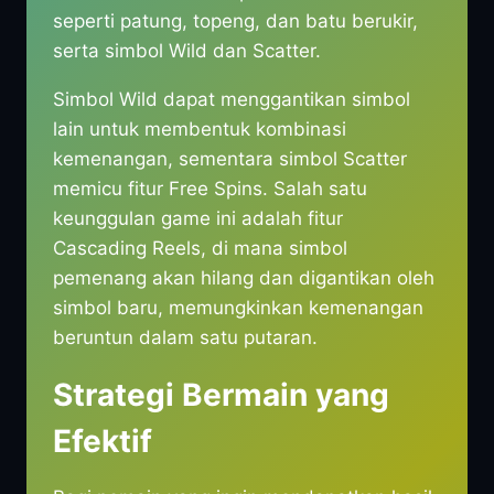
seperti patung, topeng, dan batu berukir,
serta simbol Wild dan Scatter.
Simbol Wild dapat menggantikan simbol
lain untuk membentuk kombinasi
kemenangan, sementara simbol Scatter
memicu fitur Free Spins. Salah satu
keunggulan game ini adalah fitur
Cascading Reels, di mana simbol
pemenang akan hilang dan digantikan oleh
simbol baru, memungkinkan kemenangan
beruntun dalam satu putaran.
Strategi Bermain yang
Efektif