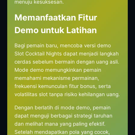
menuju kesuksesan.
Memanfaatkan Fitur
Demo untuk Latihan
Bagi pemain baru, mencoba versi demo
Slot Cocktail Nights dapat menjadi langkah
cerdas sebelum bermain dengan uang asli.
Mode demo memungkinkan pemain
memahami mekanisme permainan,
frekuensi kemunculan fitur bonus, serta
volatilitas slot tanpa risiko kehilangan uang.
Dengan berlatih di mode demo, pemain
dapat menguji berbagai strategi taruhan
dan melihat mana yang paling efektif.
Setelah mendapatkan pola yang cocok,